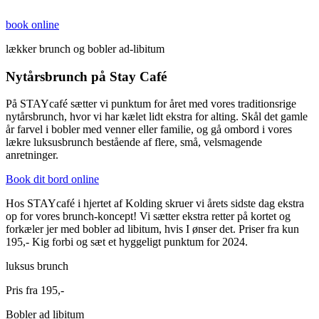
book online
lækker brunch og bobler ad-libitum
Nytårsbrunch på Stay Café
På STAYcafé sætter vi punktum for året med vores traditionsrige
nytårsbrunch, hvor vi har kælet lidt ekstra for alting. Skål det gamle
år farvel i bobler med venner eller familie, og gå ombord i vores
lækre luksusbrunch bestående af flere, små, velsmagende
anretninger.
Book dit bord online
Hos STAYcafé i hjertet af Kolding skruer vi årets sidste dag ekstra
op for vores brunch-koncept! Vi sætter ekstra retter på kortet og
forkæler jer med bobler ad libitum, hvis I ønser det. Priser fra kun
195,- Kig forbi og sæt et hyggeligt punktum for 2024.
luksus brunch
Pris fra 195,-
Bobler ad libitum