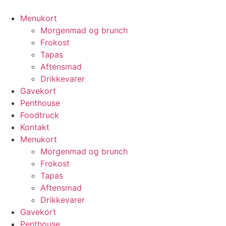
Videre
til
Menukort
indhold
Morgenmad og brunch
Frokost
Tapas
Aftensmad
Drikkevarer
Gavekort
Penthouse
Foodtruck
Kontakt
Menukort
Morgenmad og brunch
Frokost
Tapas
Aftensmad
Drikkevarer
Gavekort
Penthouse